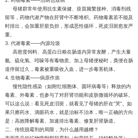
2. 药物毒素——治病也致病
母猪群常年使用抗生素保健、疫苗频繁接种、消毒剂残
留等，药物代谢产物在肝肾中不断堆积。药物毒素若不能及
时排出，会加重肝脏负担，形成恶性循环，死皮泪斑愈发严
重。
3. 代谢毒素——内源垃圾
高密度饲料、高蛋白日粮在肠道内异常发酵，产生大量
氨、硫化氢、吲哚等有毒物质。加上母猪便秘时，粪便在肠
道停留过久，毒素被重吸收入血，进一步毒害机体。
4. 生物毒素——病原作祟
慢性隐性感染（如附红细胞体、圆环病毒等）释放的内
毒素、外毒素，也参与了对肝肾功能和皮肤微循环的破坏。
可以这么说：看见死皮泪斑，就看见了母猪的肝在“哭”。如
果只擦药水、滴眼药水，就是治标不治本，唯一正确的方向
是：高效降解毒素、加速排出毒素、修复肝肾肠道。
二、传统脱霉剂的局限，为什么越用越糟？