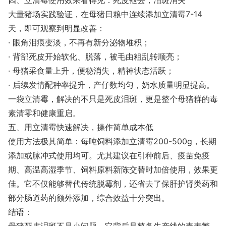
四、立清霉使用效果看得见：死皮褪去，泪斑消失
大量猪场实践验证，在母猪日粮中连续添加立清霉7-14
天，即可观察到明显改善：
· 眼角泪痕变淡，不再有新分泌物堆积；
· 背部死皮开始软化、脱落，被毛由粗乱转顺亮；
· 母猪采食量上升，便秘消失，精神状态活跃；
· 后续发情配种率提升，产仔数均匀，奶水质量明显提高。
一袋立清霉，解决的不只是死皮泪斑，更是整个母猪群的毒
素清零和健康重启。
五、用立清霉快速解决，操作简单成本低
使用方法极其简单：每吨饲料添加立清霉200-500g，长期
添加或脉冲式使用均可。尤其建议在引种前后、疫苗免疫
期、高温高湿季节、饲料原料新陈交替时加倍使用，效果更
佳。它不仅能够替代传统脱霉剂，还省去了保肝护肾类药和
部分肠道药的额外添加，综合效益十分突出。
结语：