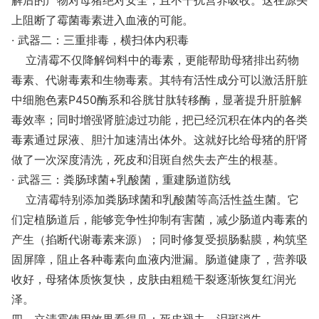
解后的产物对母猪绝对安全，且不干扰营养吸收。这在源头
上阻断了霉菌毒素进入血液的可能。
· 武器二：三重排毒，横扫体内积毒
立清霉不仅降解饲料中的毒素，更能帮助母猪排出药物
毒素、代谢毒素和生物毒素。其特有活性成分可以激活肝脏
中细胞色素P450酶系和谷胱甘肽转移酶，显著提升肝脏解
毒效率；同时增强肾脏滤过功能，把已经沉积在体内的各类
毒素通过尿液、胆汁加速清出体外。这就好比给母猪的肝肾
做了一次深度清洗，死皮和泪斑自然失去产生的根基。
· 武器三：粪肠球菌+乳酸菌，重建肠道防线
立清霉特别添加粪肠球菌和乳酸菌等高活性益生菌。它
们定植肠道后，能够竞争性抑制有害菌，减少肠道内毒素的
产生（掐断代谢毒素来源）；同时修复受损肠黏膜，构筑坚
固屏障，阻止各种毒素向血液内泄漏。肠道健康了，营养吸
收好，母猪体质恢复快，皮肤由粗糙干裂逐渐恢复红润光
泽。