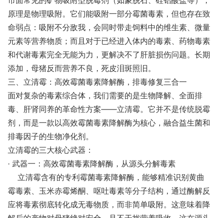
市面常见的矿物吸附型脱霉剂（如蒙脱石、硅铝酸盐等），
原理是物理吸附。它们能吸附一部分霉菌毒素，但也存在致
命弱点：吸附不分敌我，会同时带走饲料中的维生素、微量
元素等营养物质；而且对于已经进入体内的毒素、药物毒素
和代谢毒素完全无能为力，更解决不了肝脏损伤问题。长期
添加，母猪反而营养不良，死皮泪斑照旧。
三、立清霉：高效霉菌毒素降解酶，排毒修复三合一
面对复杂的毒素综合体，我们需要的是生物降解、全面排
毒、肝肾同养的革命性方案——立清霉。它并不是传统脱霉
剂，而是一款以高效霉菌毒素降解酶为核心，融合益生菌和
排毒因子的生物净化剂。
立清霉的三大核心武器：
· 武器一：高效霉菌毒素降解酶，从源头分解毒素
立清霉含有的专利霉菌毒素降解酶，能够精准识别黄曲
霉毒素、玉米赤霉烯酮、呕吐毒素等分子结构，通过酶解反
应将毒素彻底转化成无毒物质，而非简单吸附。这意味着降