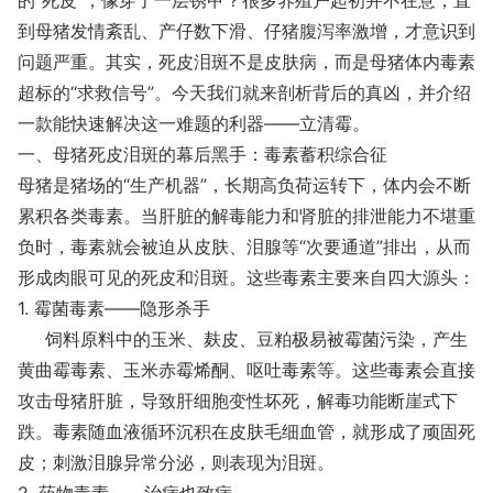
的“死皮”，像穿了一层锈甲？很多养殖户起初并不在意，直
到母猪发情紊乱、产仔数下滑、仔猪腹泻率激增，才意识到
问题严重。其实，死皮泪斑不是皮肤病，而是母猪体内毒素
超标的“求救信号”。今天我们就来剖析背后的真凶，并介绍
一款能快速解决这一难题的利器——立清霉。
一、母猪死皮泪斑的幕后黑手：毒素蓄积综合征
母猪是猪场的“生产机器”，长期高负荷运转下，体内会不断
累积各类毒素。当肝脏的解毒能力和肾脏的排泄能力不堪重
负时，毒素就会被迫从皮肤、泪腺等“次要通道”排出，从而
形成肉眼可见的死皮和泪斑。这些毒素主要来自四大源头：
1. 霉菌毒素——隐形杀手
饲料原料中的玉米、麸皮、豆粕极易被霉菌污染，产生
黄曲霉毒素、玉米赤霉烯酮、呕吐毒素等。这些毒素会直接
攻击母猪肝脏，导致肝细胞变性坏死，解毒功能断崖式下
跌。毒素随血液循环沉积在皮肤毛细血管，就形成了顽固死
皮；刺激泪腺异常分泌，则表现为泪斑。