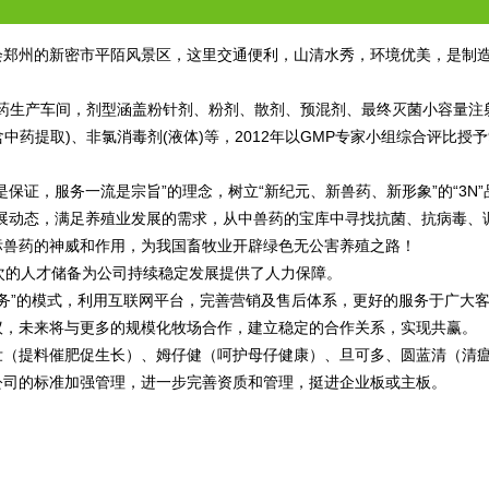
会郑州的新密市平陌风景区，这里交通便利，山清水秀，环境优美，是制
的兽药生产车间，剂型涵盖粉针剂、粉剂、散剂、预混剂、最终灭菌小容量注
中药提取)、非氯消毒剂(液体)等，2012年以GMP专家小组综合评比授予
保证，服务一流是宗旨”的理念，树立“新纪元、新兽药、新形象”的“3N”
展动态，满足养殖业发展的需求，从中兽药的宝库中寻找抗菌、抗病毒、
标兽药的神威和作用，为我国畜牧业开辟绿色无公害养殖之路！
层次的人才储备为公司持续稳定发展提供了人力保障。
服务”的模式，利用互联网平台，完善营销及售后体系，更好的服务于广大
议，未来将与更多的规模化牧场合作，建立稳定的合作关系，实现共赢。
壮（提料催肥促生长）、姆仔健（呵护母仔健康）、旦可多、圆蓝清（清
公司的标准加强管理，进一步完善资质和管理，挺进企业板或主板。