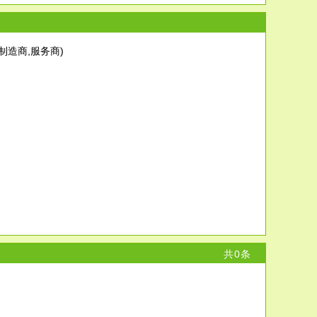
制造商,服务商)
共
0
条