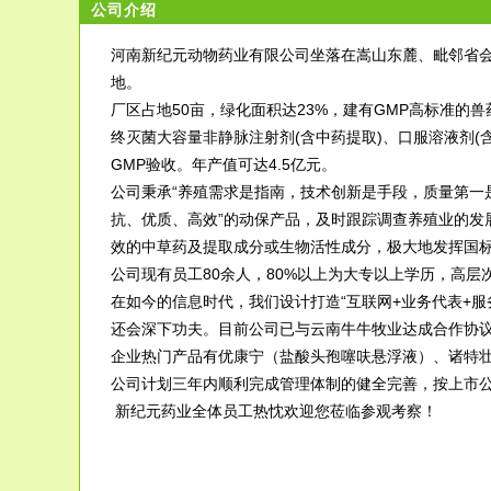
公司介绍
河南新纪元动物药业有限公司坐落在嵩山东麓、毗邻省
地。
厂区占地50亩，绿化面积达23%，建有GMP高标准
终灭菌大容量非静脉注射剂(含中药提取)、口服溶液剂(含
GMP验收。年产值可达4.5亿元。
公司秉承“养殖需求是指南，技术创新是手段，质量第一是
抗、优质、高效”的动保产品，及时跟踪调查养殖业的发
效的中草药及提取成分或生物活性成分，极大地发挥国
公司现有员工80余人，80%以上为大专以上学历，高
在如今的信息时代，我们设计打造“互联网+业务代表+
还会深下功夫。目前公司已与云南牛牛牧业达成合作协
企业热门产品有优康宁（盐酸头孢噻呋悬浮液）、诸特
公司计划三年内顺利完成管理体制的健全完善，按上市
新纪元药业全体员工热忱欢迎您莅临参观考察！